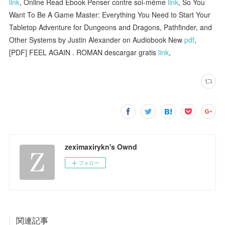
link
, Online Read Ebook Penser contre soi-même
link
, So You
Want To Be A Game Master: Everything You Need to Start Your
Tabletop Adventure for Dungeons and Dragons, Pathfinder, and
Other Systems by Justin Alexander on Audiobook New
pdf
,
[PDF] FEEL AGAIN . ROMAN descargar gratis
link
,
zeximaxirykn's Ownd
フォロー
関連記事