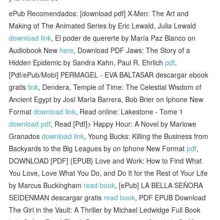
ePub Recomendados: [download pdf] X-Men: The Art and
Making of The Animated Series by Eric Lewald, Julia Lewald
download link
, El poder de quererte by María Paz Blanco on
Audiobook New
here
, Download PDF Jaws: The Story of a
Hidden Epidemic by Sandra Kahn, Paul R. Ehrlich
pdf
,
[Pdf/ePub/Mobi] PERMAGEL - EVA BALTASAR descargar ebook
gratis
link
, Dendera, Temple of Time: The Celestial Wisdom of
Ancient Egypt by Josï Marïa Barrera, Bob Brier on Iphone New
Format
download link
, Read online: Lakestone - Tome 1
download pdf
, Read [Pdf]> Happy Hour: A Novel by Marlowe
Granados
download link
, Young Bucks: Killing the Business from
Backyards to the Big Leagues by on Iphone New Format
pdf
,
DOWNLOAD [PDF] {EPUB} Love and Work: How to Find What
You Love, Love What You Do, and Do It for the Rest of Your Life
by Marcus Buckingham
read book
, [ePub] LA BELLA SEÑORA
SEIDENMAN descargar gratis
read book
, PDF EPUB Download
The Girl in the Vault: A Thriller by Michael Ledwidge Full Book